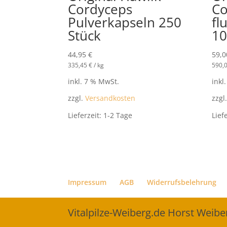
Cordyceps
Co
Pulverkapseln 250
fl
Stück
1
44,95
€
59,
335,45
€
/
kg
590,
inkl. 7 % MwSt.
inkl
zzgl.
Versandkosten
zzgl
Lieferzeit:
1-2 Tage
Lief
Impressum
AGB
Widerrufsbelehrung
Vitalpilze-Weiberg.de Horst Weib