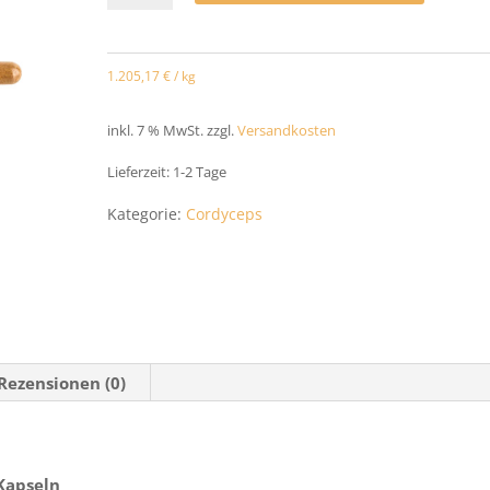
Cordyceps
Bio
1.205,17
€
/
kg
Extrakt
Kapseln
inkl. 7 % MwSt.
zzgl.
Versandkosten
60
Lieferzeit:
1-2 Tage
Stück
Kategorie:
Cordyceps
Menge
Rezensionen (0)
 Kapseln