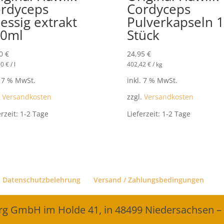
rdyceps
Cordyceps
uessig extrakt
Pulverkapseln 
00ml
Stück
00
€
24,95
€
00
€
/
l
402,42
€
/
kg
. 7 % MwSt.
inkl. 7 % MwSt.
.
Versandkosten
zzgl.
Versandkosten
erzeit:
1-2 Tage
Lieferzeit:
1-2 Tage
Datenschutzbelehrung
Versand / Zahlungsbedingungen
erg GmbH im Holde 41, in 48499 Niedersachsen –