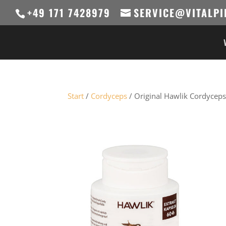
+49 171 7428979
SERVICE@VITALPI
Start
/
Cordyceps
/ Original Hawlik Cordyceps