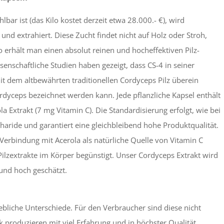
ar ist (das Kilo kostet derzeit etwa 28.000.- €), wird
und extrahiert. Diese Zucht findet nicht auf Holz oder Stroh,
So erhält man einen absolut reinen und hocheffektiven Pilz-
senschaftliche Studien haben gezeigt, dass CS-4 in seiner
dem altbewährten traditionellen Cordyceps Pilz überein
Cordyceps bezeichnet werden kann. Jede pflanzliche Kapsel enthält
a Extrakt (7 mg Vitamin C). Die Standardisierung erfolgt, wie bei
charide und garantiert eine gleichbleibend hohe Produktqualität.
Verbindung mit Acerola als natürliche Quelle von Vitamin C
ilzextrakte im Körper begünstigt. Unser Cordyceps Extrakt wird
 und hoch geschätzt.
rhebliche Unterschiede. Für den Verbraucher sind diese nicht
 produzieren mit viel Erfahrung und in höchster Qualität.