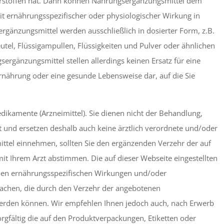
ährstoffen hat. Dann können Nahrungsergänzungsmittel dem
it ernährungsspezifischer oder physiologischer Wirkung in
rgänzungsmittel werden ausschließlich in dosierter Form, z.B.
beutel, Flüssigampullen, Flüssigkeiten und Pulver oder ähnlichen
rgänzungsmittel stellen allerdings keinen Ersatz für eine
ährung oder eine gesunde Lebensweise dar, auf die Sie
ikamente (Arzneimittel). Sie dienen nicht der Behandlung,
 und ersetzen deshalb auch keine ärztlich verordnete und/oder
ittel einnehmen, sollten Sie den ergänzenden Verzehr der auf
it Ihrem Arzt abstimmen. Die auf dieser Webseite eingestellten
t den ernährungsspezifischen Wirkungen und/oder
machen, die durch den Verzehr der angebotenen
erden können. Wir empfehlen Ihnen jedoch auch, nach Erwerb
orgfältig die auf den Produktverpackungen, Etiketten oder