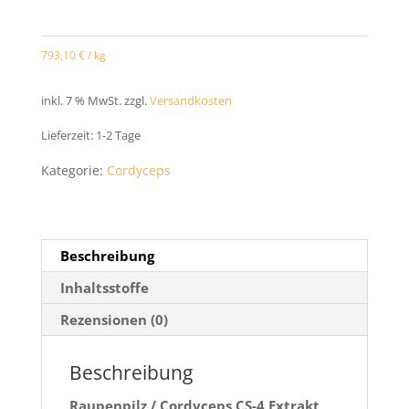
Cordyceps
Bio
793,10
€
/
kg
Extrakt
Kapseln
inkl. 7 % MwSt.
zzgl.
Versandkosten
240
Lieferzeit:
1-2 Tage
Stück
Kategorie:
Cordyceps
Menge
Beschreibung
Inhaltsstoffe
Rezensionen (0)
Beschreibung
Raupenpilz / Cordyceps CS-4 Extrakt