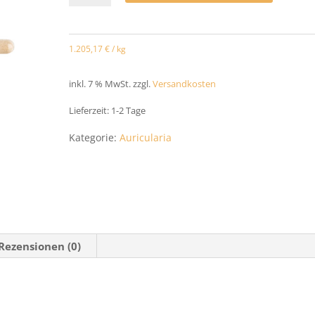
Auricularia
Bio
1.205,17
€
/
kg
Extrakt
Kapseln
inkl. 7 % MwSt.
zzgl.
Versandkosten
60
Lieferzeit:
1-2 Tage
Stück
Kategorie:
Auricularia
Menge
Rezensionen (0)