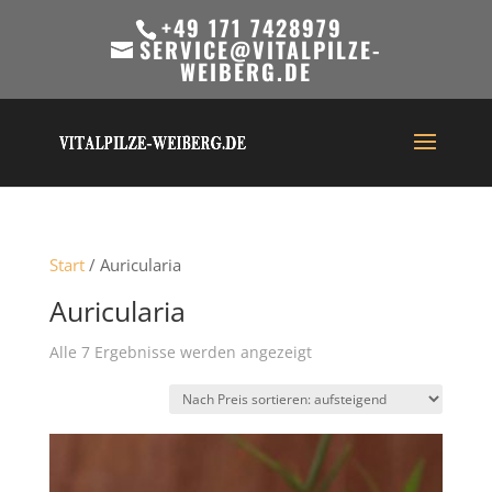
+49 171 7428979
SERVICE@VITALPILZE-
WEIBERG.DE
Start
/ Auricularia
Auricularia
Nach
Alle 7 Ergebnisse werden angezeigt
Preis
sortiert:
aufsteigend