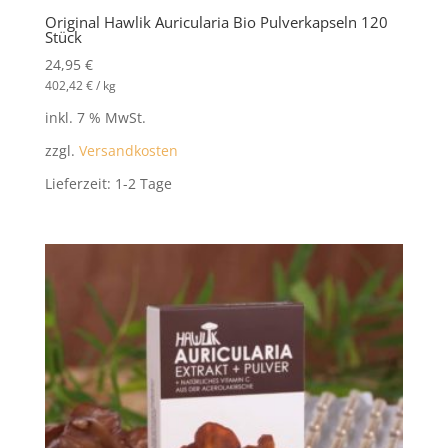
Original Hawlik Auricularia Bio Pulverkapseln 120
Stück
24,95
€
402,42
€
/
kg
inkl. 7 % MwSt.
zzgl.
Versandkosten
Lieferzeit:
1-2 Tage