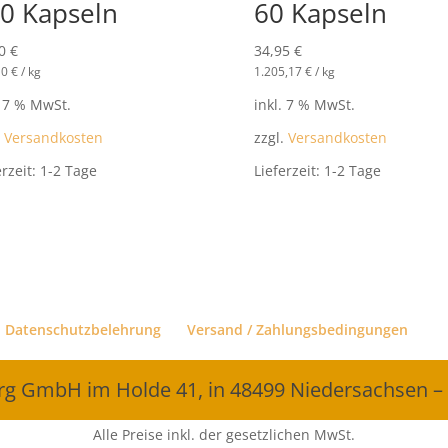
0 Kapseln
60 Kapseln
00
€
34,95
€
10
€
/
kg
1.205,17
€
/
kg
. 7 % MwSt.
inkl. 7 % MwSt.
.
Versandkosten
zzgl.
Versandkosten
erzeit:
1-2 Tage
Lieferzeit:
1-2 Tage
Datenschutzbelehrung
Versand / Zahlungsbedingungen
erg GmbH im Holde 41, in 48499 Niedersachsen –
Alle Preise inkl. der gesetzlichen MwSt.