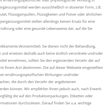
it ernährungsspezifischer oder physiologischer Wirkung in
rgänzungsmittel werden ausschließlich in dosierter Form, z.B.
beutel, Flüssigampullen, Flüssigkeiten und Pulver oder ähnlichen
rgänzungsmittel stellen allerdings keinen Ersatz für eine
ährung oder eine gesunde Lebensweise dar, auf die Sie
ikamente (Arzneimittel). Sie dienen nicht der Behandlung,
 und ersetzen deshalb auch keine ärztlich verordnete und/oder
ittel einnehmen, sollten Sie den ergänzenden Verzehr der auf
it Ihrem Arzt abstimmen. Die auf dieser Webseite eingestellten
t den ernährungsspezifischen Wirkungen und/oder
machen, die durch den Verzehr der angebotenen
erden können. Wir empfehlen Ihnen jedoch auch, nach Erwerb
orgfältig die auf den Produktverpackungen, Etiketten oder
rmationen durchzulesen. Darauf finden Sie u.a. wichtige