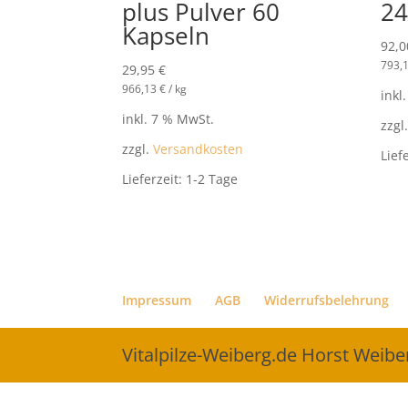
plus Pulver 60
24
Kapseln
92,
793,
29,95
€
966,13
€
/
kg
inkl
inkl. 7 % MwSt.
zzgl
zzgl.
Versandkosten
Lief
Lieferzeit:
1-2 Tage
Impressum
AGB
Widerrufsbelehrung
Vitalpilze-Weiberg.de Horst Weib