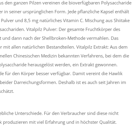
s den ganzen Pilzen vereinen die bioverfügbaren Polysaccharide
r in seiner ursprünglichen Form. Jede pflanzliche Kapsel enthält
z Pulver und 8,5 mg natürliches Vitamin C. Mischung aus Shiitake
ysacchariden. Vitalpilz Pulver: Der gesamte Fruchtkörper des
net und dann nach der Shellbroken-Methode vermahlen. Das
er mit allen natürlichen Bestandteilen. Vitalpilz Extrakt: Aus dem
ionellen Chinesischen Medizin bekannten Verfahrens, bei dem die
olysaccharide herausgelöst werden, ein Extrakt gewonnen.
e für den Körper besser verfügbar. Damit vereint die Hawlik
eider Darreichungsformen. Deshalb ist es auch seit Jahren im
chätzt.
rhebliche Unterschiede. Für den Verbraucher sind diese nicht
 produzieren mit viel Erfahrung und in höchster Qualität.