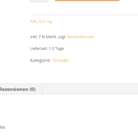
Siitake
Bio
936,72
€
/
kg
Extrakt
plus
inkl. 7 % MwSt.
zzgl.
Versandkosten
Pulver
Lieferzeit:
1-2 Tage
120
Kategorie:
Shiitake
Kapseln
Menge
Rezensionen (0)
des