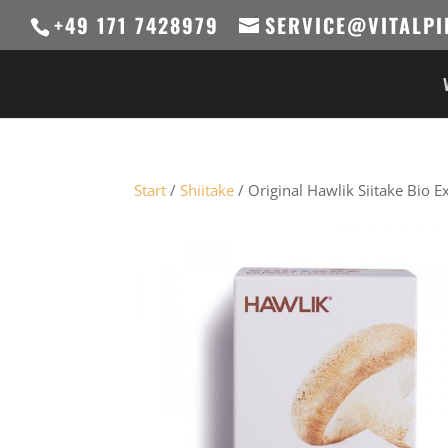
+49 171 7428979
SERVICE@VITALPI
Start
/
Shiitake
/ Original Hawlik Siitake Bio E