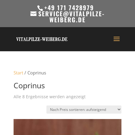
+49 171 7428979
SERVICE@VITALPILZE-
WEIBERG.DE
Start
/ Coprinus
Coprinus
Nach
Alle 8 Ergebnisse werden angezeigt
Preis
sortiert:
aufsteigend