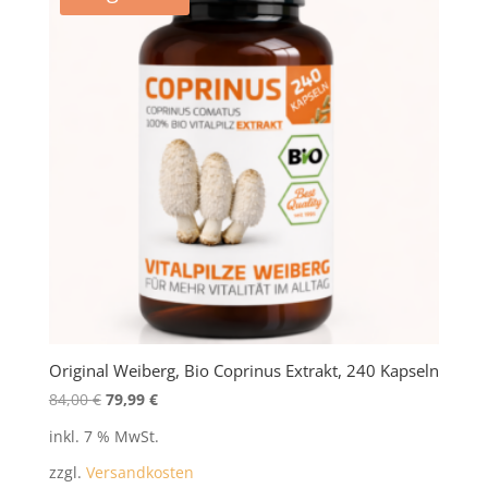
Original Weiberg, Bio Coprinus Extrakt, 240 Kapseln
Ursprünglicher
Aktueller
84,00
€
79,99
€
Preis
Preis
inkl. 7 % MwSt.
war:
ist:
zzgl.
Versandkosten
84,00 €
79,99 €.