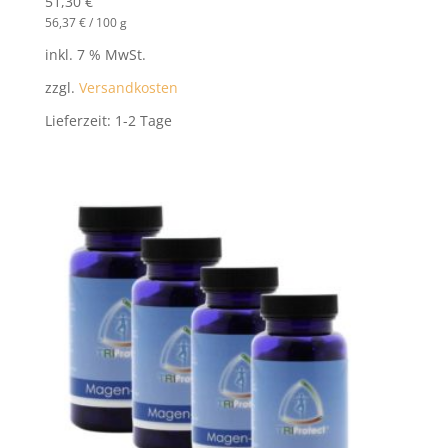
51,30
€
56,37
€
/
100
g
inkl. 7 % MwSt.
zzgl.
Versandkosten
Lieferzeit:
1-2 Tage